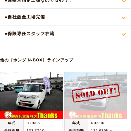
●運輸局指定工場なので安心！！
●自社鈑金工場完備
●保険専任スタッフ在籍
他の［ホンダ N-BOX］ラインアップ
年式
H29/06
年式
R03/06
走行距離
133,379Km
走行距離
122,679Km