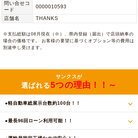
問い合せコ
0000010593
ード
店舗名
THANKS
※⽀払総額は08⽉現在（※）、県内登録（届出）で店頭納⾞の
場合の価格です。 お客様の要望に基づくオプション等の費⽤は
別途申し受けます。
サンクスが
5つの理由！！～
選ばれる
●軽自動車総展示台数約100台！！
●最長96回ローン利用可能！！