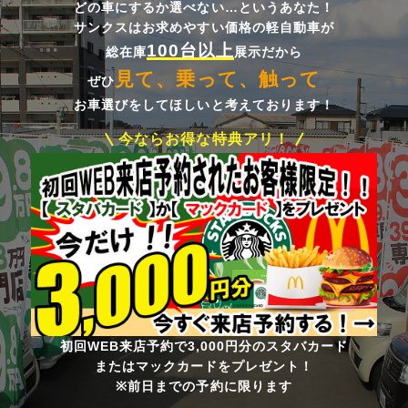
どの車にするか選べない…というあなた！
サンクスはお求めやすい価格の軽自動車が
100台以上
総在庫
展示だから
見て、乗って、触って
ぜひ
お車選びをしてほしいと考えております！
今ならお得な特典アリ！
初回WEB来店予約で3,000円分のスタバカード
またはマックカードをプレゼント！
※前日までの予約に限ります