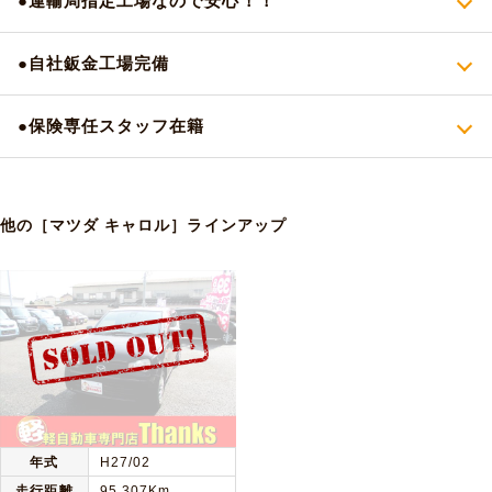
●運輸局指定工場なので安心！！
●自社鈑金工場完備
●保険専任スタッフ在籍
他の［マツダ キャロル］ラインアップ
年式
H27/02
走行距離
95,307Km