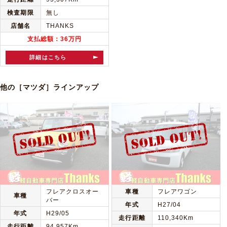
検査期限
無し
店舗名
THANKS
支払総額：36万円
詳細はこちら
他の［マツダ］ラインアップ
フレアクロスオー
車種
フレアワゴン
車種
バー
年式
H27/04
年式
H29/05
走行距離
110,340Km
走行距離
94,957Km