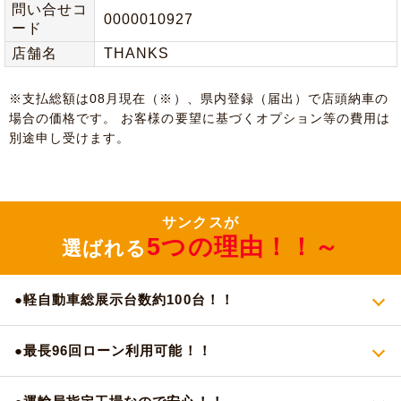
問い合せコ
0000010927
ード
店舗名
THANKS
※⽀払総額は08⽉現在（※）、県内登録（届出）で店頭納⾞の
場合の価格です。 お客様の要望に基づくオプション等の費⽤は
別途申し受けます。
サンクスが
5つの理由！！～
選ばれる
●軽自動車総展示台数約100台！！
●最長96回ローン利用可能！！