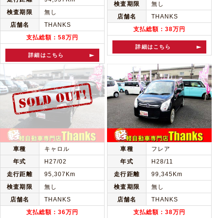
検査期限
無し
検査期限
無し
店舗名
THANKS
店舗名
THANKS
支払総額：38万円
支払総額：58万円
詳細はこちら
詳細はこちら
車種
キャロル
車種
フレア
年式
H27/02
年式
H28/11
走行距離
95,307Km
走行距離
99,345Km
検査期限
無し
検査期限
無し
店舗名
THANKS
店舗名
THANKS
支払総額：36万円
支払総額：38万円