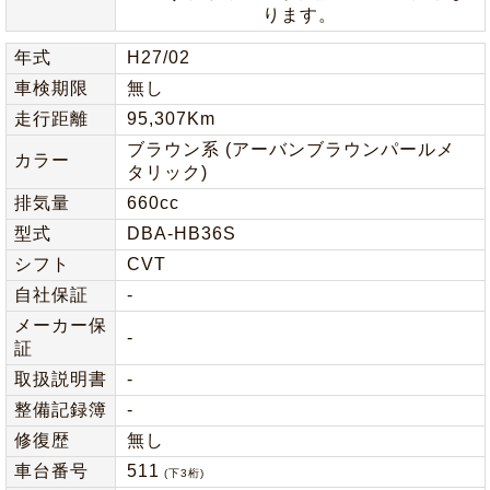
ります。
年式
H27/02
車検期限
無し
走行距離
95,307Km
ブラウン系 (アーバンブラウンパールメ
カラー
タリック)
排気量
660cc
型式
DBA-HB36S
シフト
CVT
自社保証
-
メーカー保
-
証
取扱説明書
-
整備記録簿
-
修復歴
無し
車台番号
511
(下3桁)