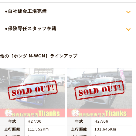
●自社鈑金工場完備
●保険専任スタッフ在籍
他の［ホンダ N-WGN］ラインアップ
年式
H27/06
年式
H27/06
走行距離
111,352Km
走行距離
131,645Km