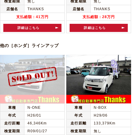
検査期限
無し
検査期限
無し
店舗名
THANKS
店舗名
THANKS
支払総額：41万円
支払総額：28万円
詳細はこちら
詳細はこちら
他の［ホンダ］ラインアップ
車種
N-ONE
車種
N-BOX
年式
H26/01
年式
H29/06
走行距離
46,346Km
走行距離
133,379Km
検査期限
R09/01/27
検査期限
無し