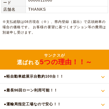
0000011060
ード
店舗名
THANKS
※⽀払総額は08⽉現在（※）、県内登録（届出）で店頭納⾞の
場合の価格です。 お客様の要望に基づくオプション等の費⽤は
別途申し受けます。
サンクスが
5つの理由！！～
選ばれる
●軽自動車総展示台数約100台！！
●最長96回ローン利用可能！！
●運輸局指定工場なので安心！！