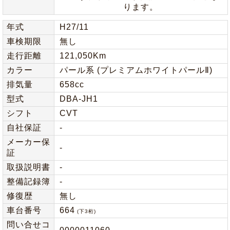
ります。
年式
H27/11
車検期限
無し
走行距離
121,050Km
カラー
パール系 (プレミアムホワイトパールⅡ)
排気量
658cc
型式
DBA-JH1
シフト
CVT
自社保証
-
メーカー保
-
証
取扱説明書
-
整備記録簿
-
修復歴
無し
車台番号
664
(下3桁)
問い合せコ