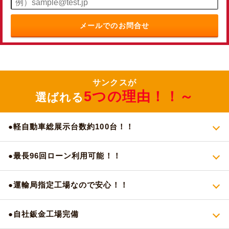
メールでのお問合せ
サンクスが
5つの理由！！～
選ばれる
●軽自動車総展示台数約100台！！
●最長96回ローン利用可能！！
●運輸局指定工場なので安心！！
●自社鈑金工場完備