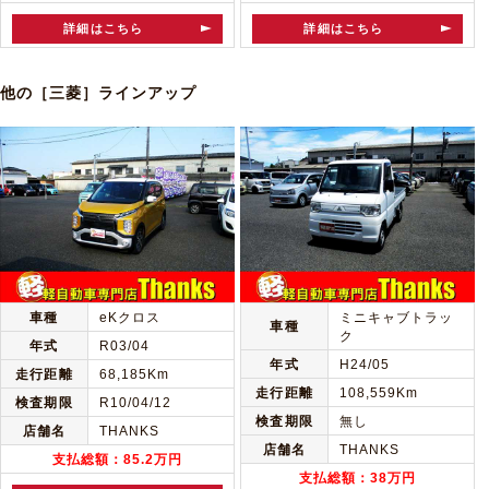
詳細はこちら
詳細はこちら
他の［三菱］ラインアップ
車種
eKクロス
ミニキャブトラッ
車種
ク
年式
R03/04
年式
H24/05
走行距離
68,185Km
走行距離
108,559Km
検査期限
R10/04/12
検査期限
無し
店舗名
THANKS
店舗名
THANKS
支払総額：85.2万円
支払総額：38万円