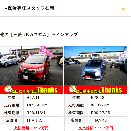
●保険専任スタッフ在籍
他の［三菱 eKカスタム］ラインアップ
年式
H27/11
年式
H28/08
走行距離
107,745Km
走行距離
96,032Km
検査期限
R08/11/24
検査期限
R09/07/25
店舗名
THANKS
店舗名
THANKS
支払総額：35.2万円
支払総額：35.2万円