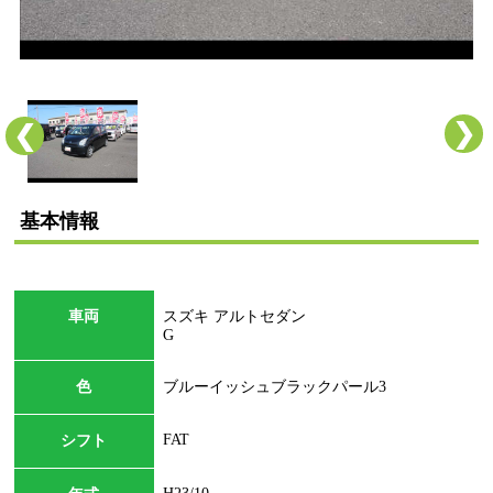
❯
❮
基本情報
車両
スズキ アルトセダン
G
色
ブルーイッシュブラックパール3
FAT
シフト