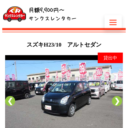
スズキ
H23/10 アルトセダン
貸出中
❮
❯