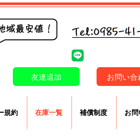
友達追加
お問い合
ー規約
在庫一覧
補償制度
お問