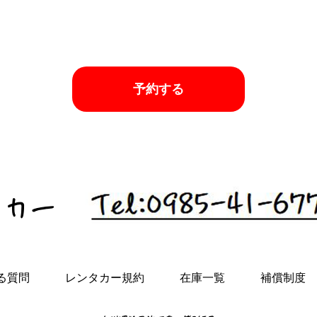
予約する
る質問
レンタカー規約
在庫一覧
補償制度