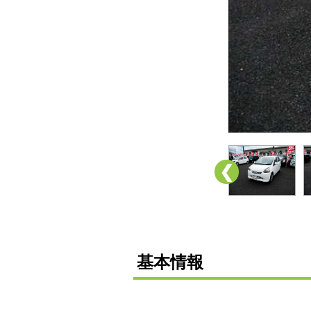
❮
基本情報