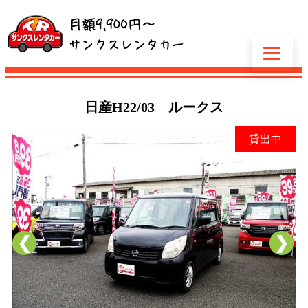
日産
H22/03 ルークス
貸出中
❮
❯