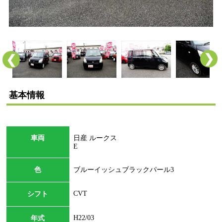
❯
❮
基本情報
車両
日産 ルークス
E
色
ブルーイッシュブラックパール3
CVT
シフト
H22/03
年式