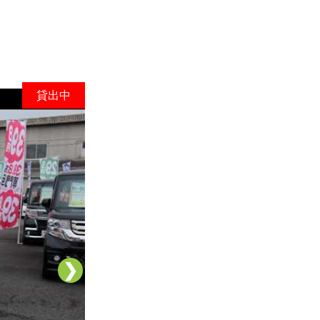
貸出中
❯