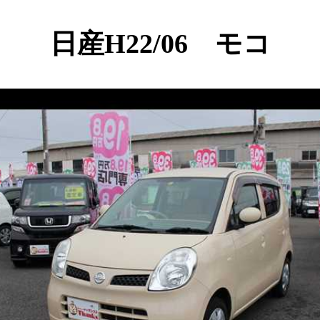
日産
H22/06 モコ