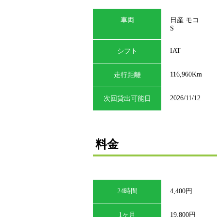
車両
日産 モコ
S
IAT
シフト
116,960Km
走行距離
2026/11/12
次回貸出可能日
料金
24時間
4,400円
1ヶ月
19,800円