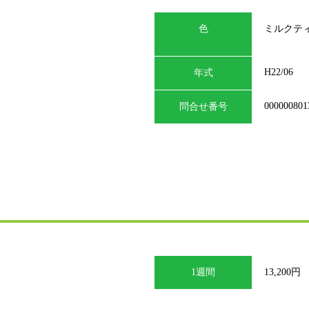
色
ミルクテ
H22/06
年式
000000801
問合せ番号
1週間
13,200円