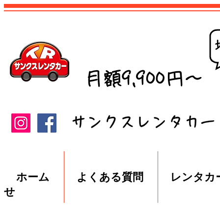
ホーム
よくある質問
レンタカ
せ