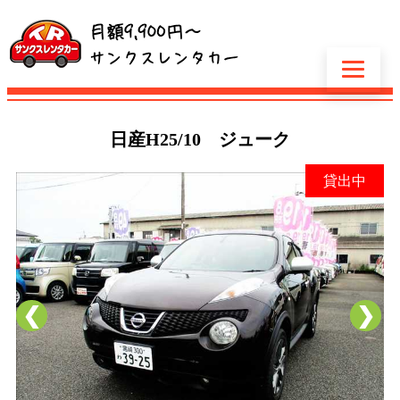
日産
H25/10 ジューク
貸出中
❮
❯