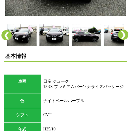
❯
❮
基本情報
車両
日産 ジューク
15RX プレミアムパーソナライズパッケージ
色
ナイトベールパープル
CVT
シフト
H25/10
年式