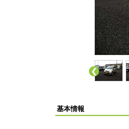
❮
基本情報