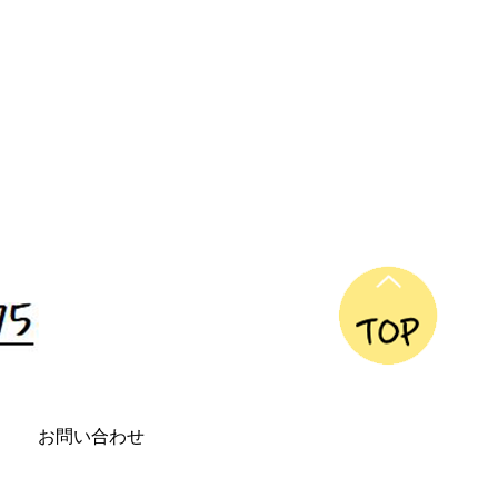
お問い合わせ