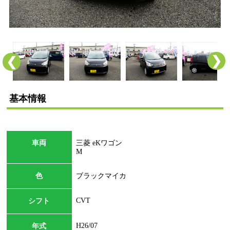
❯
❮
基本情報
車両
三菱 eKワゴン
M
色
ブラックマイカ
CVT
シフト
H26/07
年式