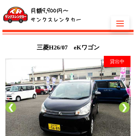
三菱
H26/07 eKワゴン
貸出中
❮
❯