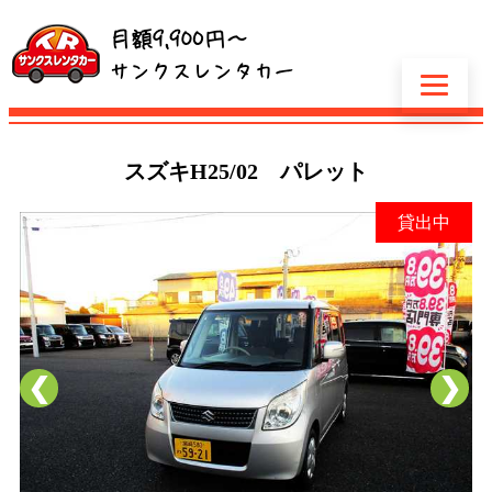
スズキ
H25/02 パレット
貸出中
❮
❯