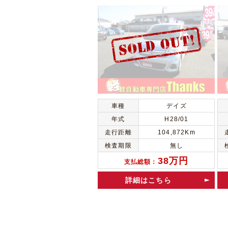
車種
デイズ
年式
H28/01
走行距離
104,872Km
検査期限
無し
38万円
支払総額：
詳細はこちら