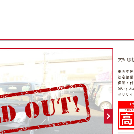
支払総
車両本体
法定整備
保証：付（
※いずれ
※リサイ