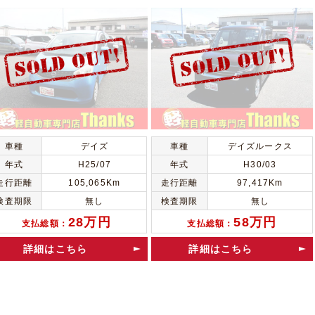
車種
デイズ
車種
デイズルークス
年式
H25/07
年式
H30/03
走行距離
105,065Km
走行距離
97,417Km
検査期限
無し
検査期限
無し
28万円
58万円
支払総額：
支払総額：
詳細はこちら
詳細はこちら