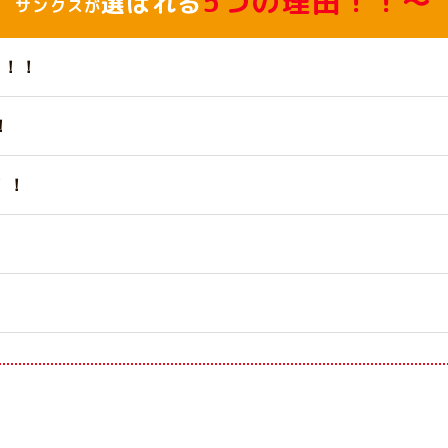
5つの理由！！～
選ばれる
サンクスが
台！！
！
！！