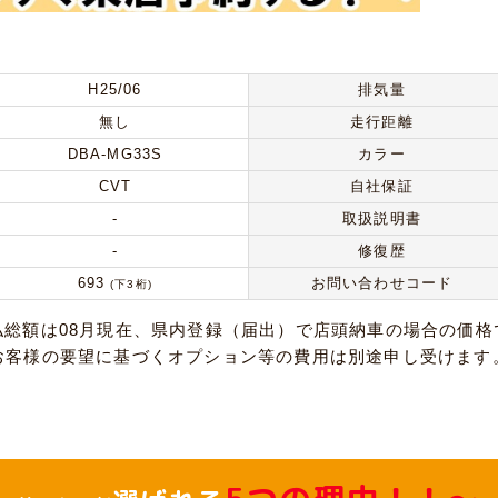
H25/06
排気量
無し
走行距離
DBA-MG33S
カラー
CVT
自社保証
-
取扱説明書
-
修復歴
693
お問い合わせコード
(下3桁)
払総額は08月現在、県内登録（届出）で店頭納車の場合の価格
お客様の要望に基づくオプション等の費用は別途申し受けます