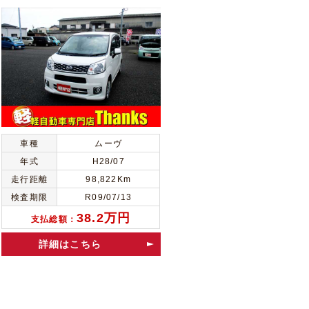
車種
ムーヴ
年式
H28/07
走行距離
98,822Km
検査期限
R09/07/13
38.2万円
支払総額：
詳細はこちら