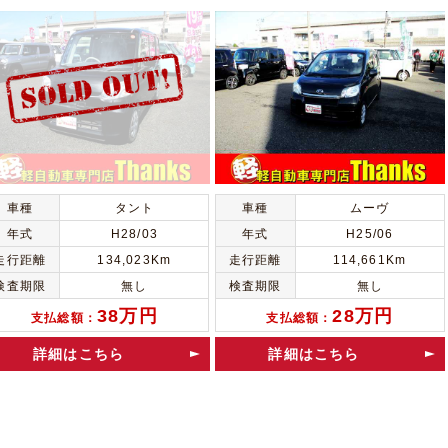
車種
タント
車種
ムーヴ
年式
H28/03
年式
H25/06
走行距離
134,023Km
走行距離
114,661Km
検査期限
無し
検査期限
無し
38万円
28万円
支払総額：
支払総額：
詳細はこちら
詳細はこちら