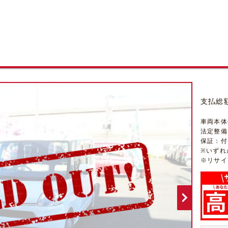
支払総
車両本体
法定整備
保証：付（
※いずれ
※リサイ