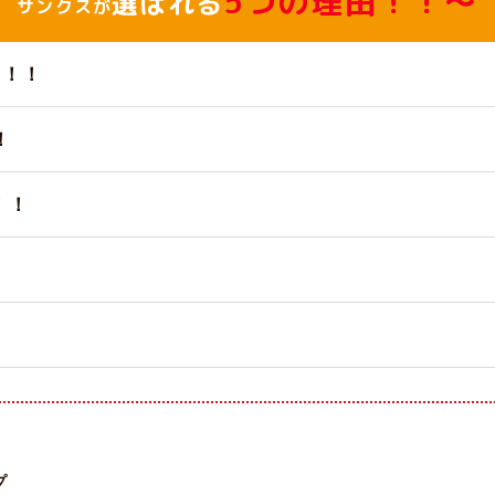
5つの理由！！～
選ばれる
サンクスが
台！！
！
！！
プ