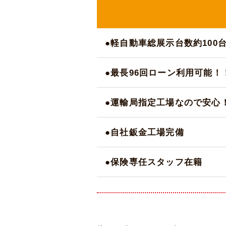
●軽自動車総展示台数約100
●最長96回ローン利用可能！
●運輸局指定工場なので安心
●自社鈑金工場完備
●保険専任スタッフ在籍