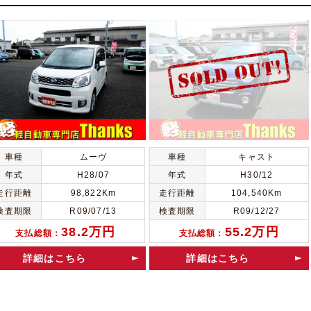
車種
ムーヴ
車種
キャスト
年式
H28/07
年式
H30/12
走行距離
98,822Km
走行距離
104,540Km
検査期限
R09/07/13
検査期限
R09/12/27
38.2万円
55.2万円
支払総額：
支払総額：
詳細はこちら
詳細はこちら