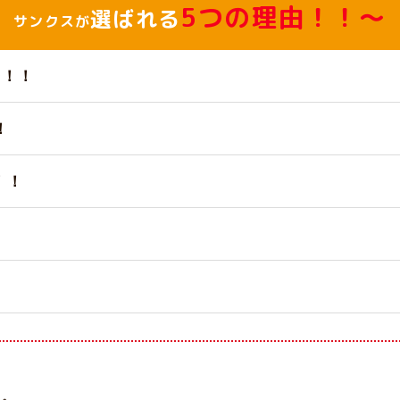
5つの理由！！～
選ばれる
サンクスが
台！！
！
！！