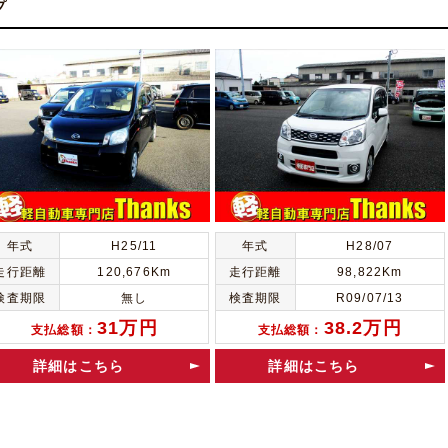
プ
年式
H25/11
年式
H28/07
走行距離
120,676Km
走行距離
98,822Km
検査期限
無し
検査期限
R09/07/13
31万円
38.2万円
支払総額：
支払総額：
詳細はこちら
詳細はこちら