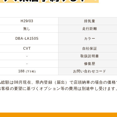
H29/03
排気量
無し
走行距離
DBA-LA150S
カラー
CVT
自社保証
-
取扱説明書
-
修復歴
188
お問い合わせコード
(下3桁)
払総額は08月現在、県内登録（届出）で店頭納車の場合の価格
お客様の要望に基づくオプション等の費用は別途申し受けます