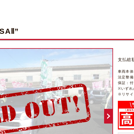
SAⅡ”
支払総
車両本体
法定整備
保証：付（
※いずれ
※リサイ