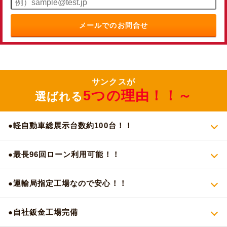
メールでのお問合せ
サンクスが
5つの理由！！～
選ばれる
●軽自動車総展示台数約100台！！
●最長96回ローン利用可能！！
●運輸局指定工場なので安心！！
●自社鈑金工場完備