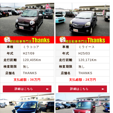
車種
ミラココア
車種
ミライース
年式
H27/09
年式
H25/03
走行距離
120,405Km
走行距離
120,171Km
検査期限
無し
検査期限
無し
店舗名
THANKS
店舗名
THANKS
支払総額：36万円
支払総額：28万円
詳細はこちら
詳細はこちら