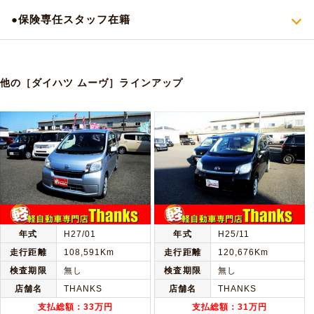
●保険専任スタッフ在籍
他の［ダイハツ ムーヴ］ラインアップ
年式
H27/01
年式
H25/11
走行距離
108,591Km
走行距離
120,676Km
検査期限
無し
検査期限
無し
店舗名
THANKS
店舗名
THANKS
支払総額：33万円
支払総額：31万円