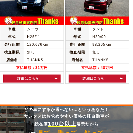
車種
ムーヴ
車種
タント
年式
H25/11
年式
H29/09
走行距離
120,676Km
走行距離
98,205Km
検査期限
無し
検査期限
無し
店舗名
THANKS
店舗名
THANKS
支払総額：31万円
支払総額：48万円
詳細はこちら
詳細はこちら
どの車にするか選べない…というあなた！
サンクスはお求めやすい価格の軽自動車が
100台以上
総在庫
展示だから
見て、乗って、触って