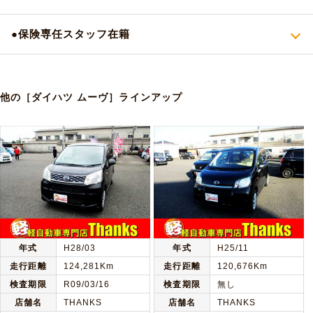
●保険専任スタッフ在籍
他の［ダイハツ ムーヴ］ラインアップ
年式
H28/03
年式
H25/11
走行距離
124,281Km
走行距離
120,676Km
検査期限
R09/03/16
検査期限
無し
店舗名
THANKS
店舗名
THANKS