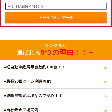
メールでのお問合せ
サンクスが
5つの理由！！～
選ばれる
●軽自動車総展示台数約100台！！
●最長96回ローン利用可能！！
●運輸局指定工場なので安心！！
●自社鈑金工場完備