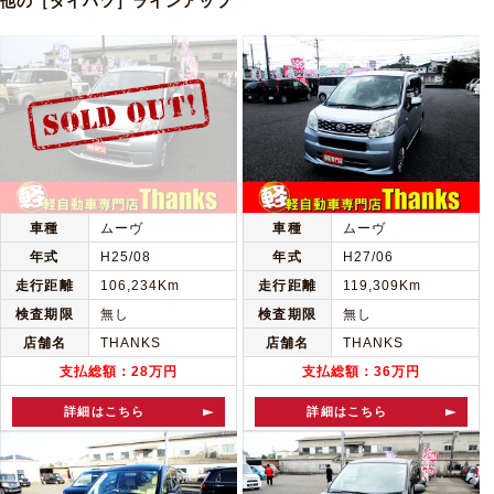
他の［ダイハツ］ラインアップ
車種
ムーヴ
車種
ムーヴ
年式
H25/08
年式
H27/06
走行距離
106,234Km
走行距離
119,309Km
検査期限
無し
検査期限
無し
店舗名
THANKS
店舗名
THANKS
支払総額：28万円
支払総額：36万円
詳細はこちら
詳細はこちら