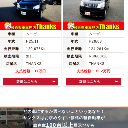
車種
ムーヴ
車種
ムーヴ
年式
H25/11
年式
H28/03
走行距離
120,676Km
走行距離
124,281Km
検査期限
無し
検査期限
R09/03/16
店舗名
THANKS
店舗名
THANKS
支払総額：31万円
支払総額：35.2万円
詳細はこちら
詳細はこちら
どの車にするか選べない…というあなた！
サンクスはお求めやすい価格の軽自動車が
100台以上
総在庫
展示だから