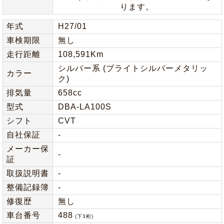
ります。
年式
H27/01
車検期限
無し
走行距離
108,591Km
シルバー系 (ブライトシルバーメタリッ
カラー
ク)
排気量
658cc
型式
DBA-LA100S
シフト
CVT
自社保証
-
メーカー保
-
証
取扱説明書
-
整備記録簿
-
修復歴
無し
車台番号
488
(下3桁)