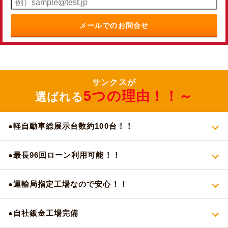
メールでのお問合せ
サンクスが
5つの理由！！～
選ばれる
●軽自動車総展示台数約100台！！
●最長96回ローン利用可能！！
●運輸局指定工場なので安心！！
●自社鈑金工場完備