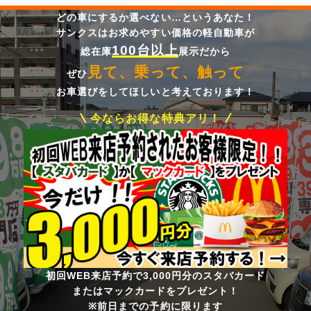
どの車にするか選べない…というあなた！
サンクスはお求めやすい価格の軽自動車が
100台以上
総在庫
展示だから
見て、乗って、触って
ぜひ
お車選びをしてほしいと考えております！
今ならお得な特典アリ！
初回WEB来店予約で3,000円分のスタバカード
またはマックカードをプレゼント！
※前日までの予約に限ります