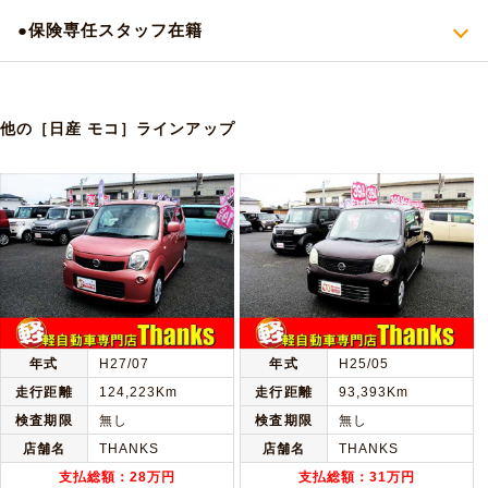
●保険専任スタッフ在籍
他の［日産 モコ］ラインアップ
年式
H27/07
年式
H25/05
走行距離
124,223Km
走行距離
93,393Km
検査期限
無し
検査期限
無し
店舗名
THANKS
店舗名
THANKS
支払総額：28万円
支払総額：31万円