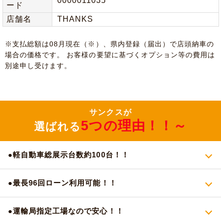
0000011035
ード
店舗名
THANKS
※⽀払総額は08⽉現在（※）、県内登録（届出）で店頭納⾞の
場合の価格です。 お客様の要望に基づくオプション等の費⽤は
別途申し受けます。
サンクスが
5つの理由！！～
選ばれる
●軽自動車総展示台数約100台！！
●最長96回ローン利用可能！！
●運輸局指定工場なので安心！！