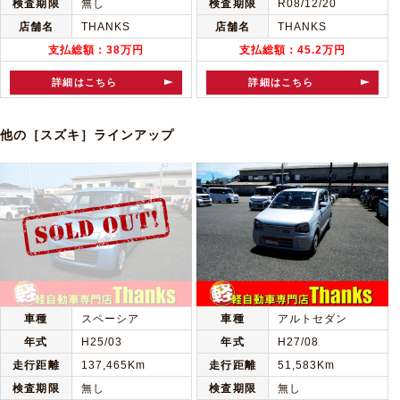
検査期限
無し
検査期限
R08/12/20
店舗名
THANKS
店舗名
THANKS
支払総額：38万円
支払総額：45.2万円
詳細はこちら
詳細はこちら
他の［スズキ］ラインアップ
車種
スペーシア
車種
アルトセダン
年式
H25/03
年式
H27/08
走行距離
137,465Km
走行距離
51,583Km
検査期限
無し
検査期限
無し