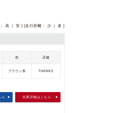
格：
高
｜
安
] [走行距離：
少
｜
多
]
色
店舗
ブラウン系
THANKS
ちら
在庫詳細はこちら