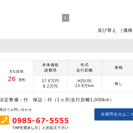
1
並び替え ［価
本体価格
年式
車検
諸費用
走行距離
支払総額
26
万円
17.8万円
H25/05
無し
13.9万km
8.2万円
法定整備：付 保証：付（1ヵ月/走行距離1,000km）
電話でお問い合わせ
在庫問合せはこ