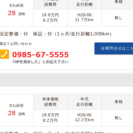
車検
諸費用
走行距離
支払総額
28
万円
19.8万円
H25/06
無し
11.7万km
8.2万円
法定整備：付 保証：付（1ヵ月/走行距離1,000km）
電話でお問い合わせ
在庫問合せはこ
本体価格
年式
車検
諸費用
走行距離
支払総額
28
万円
19.8万円
H26/06
無し
12.2万km
8.2万円