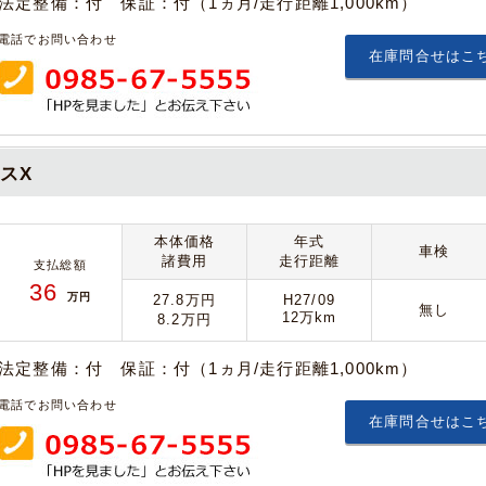
法定整備：付 保証：付（1ヵ月/走行距離1,000km）
電話でお問い合わせ
在庫問合せはこ
スX
本体価格
年式
車検
諸費用
走行距離
支払総額
36
万円
27.8万円
H27/09
無し
12万km
8.2万円
法定整備：付 保証：付（1ヵ月/走行距離1,000km）
電話でお問い合わせ
在庫問合せはこ