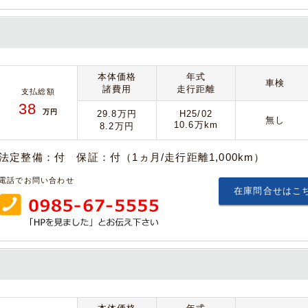
本体価格
年式
車検
諸費用
走行距離
支払総額
38
万円
29.8万円
H25/02
無し
10.6万km
8.2万円
法定整備：付 保証：付（1ヵ月/走行距離1,000km）
電話でお問い合わせ
在庫問合せはこ