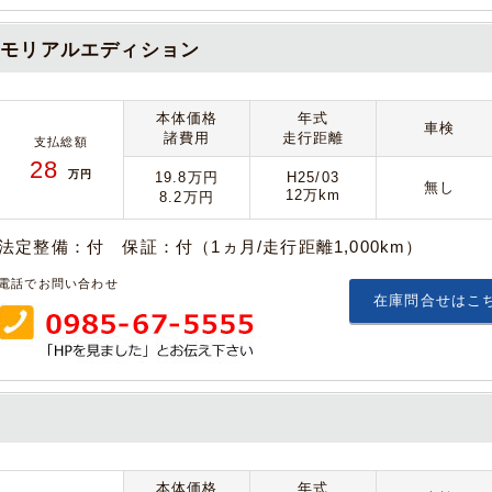
メモリアルエディション
本体価格
年式
車検
諸費用
走行距離
支払総額
28
万円
19.8万円
H25/03
無し
12万km
8.2万円
法定整備：付 保証：付（1ヵ月/走行距離1,000km）
電話でお問い合わせ
在庫問合せはこ
本体価格
年式