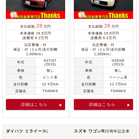
28
28
支払総額
万円
支払総額
万円
本体価格 19.8万円
本体価格 19.8万円
諸費用 8.2万円
諸費用 8.2万円
法定整備：付
法定整備：付
保証：付（1ヵ月/走行距離
保証：付（1ヵ月/走行距離
1,000km）
1,000km）
H27/07
H25/06
年式
年式
(2015)
(2013)
車検
無し
車検
無し
色
ピンク系
色
ベージュ系
走行距離
12.4万km
走行距離
11.7万km
店舗名
THANKS
店舗名
THANKS
詳細はこちら
詳細はこちら
ダイハツ ミライース
スズキ ワゴンR
L
20周年記念車