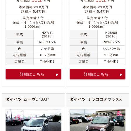
35.2
35.2
支払総額
万円
支払総額
万円
本体価格 29.8万円
本体価格 29.8万円
諸費用 5.4万円
諸費用 5.4万円
法定整備：付
法定整備：付
保証：付（1ヵ月/走行距離
保証：付（1ヵ月/走行距離
1,000km）
1,000km）
H27/11
H28/08
年式
年式
(2015)
(2016)
車検
R08/11/24
車検
R09/07/25
色
レッド系
色
シルバー系
走行距離
10.7万km
走行距離
9.6万km
店舗名
THANKS
店舗名
THANKS
詳細はこちら
詳細はこちら
ダイハツ ムーヴ
ダイハツ ミラココア
L “SAⅡ”
プラスX