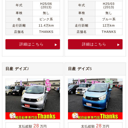
H25/06
H25/03
年式
年式
(2013)
(2013)
車検
無し
車検
無し
色
ピンク系
色
ブルー系
走行距離
11.4万km
走行距離
12万km
店舗名
THANKS
店舗名
THANKS
詳細はこちら
詳細はこちら
日産 デイズ
日産 デイズ
J
S
28
28
支払総額
万円
支払総額
万円