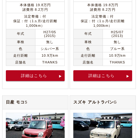
本体価格 19.8万円
本体価格 19.8万円
諸費用 8.2万円
諸費用 8.2万円
法定整備：付
法定整備：付
保証：付（1ヵ月/走行距離
保証：付（1ヵ月/走行距離
1,000km）
1,000km）
H27/05
H25/07
年式
年式
(2015)
(2013)
車検
無し
車検
無し
色
シルバー系
色
ブルー系
走行距離
10.9万km
走行距離
10.9万km
店舗名
THANKS
店舗名
THANKS
詳細はこちら
詳細はこちら
日産 モコ
スズキ アルトラパン
S
G