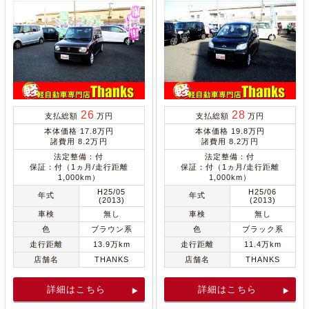
26
28
支払総額
万円
支払総額
万円
本体価格 17.8万円
本体価格 19.8万円
諸費用 8.2万円
諸費用 8.2万円
法定整備：付
法定整備：付
保証：付（1ヵ月/走行距離
保証：付（1ヵ月/走行距離
1,000km）
1,000km）
H25/05
H25/06
年式
年式
(2013)
(2013)
車検
無し
車検
無し
色
ブラウン系
色
ブラック系
走行距離
13.9万km
走行距離
11.4万km
店舗名
THANKS
店舗名
THANKS
詳細はこちら
詳細はこちら