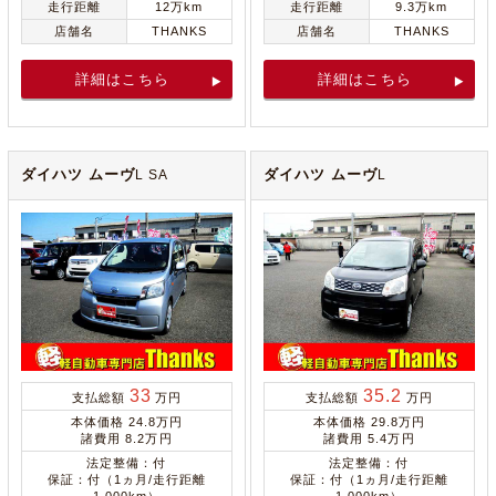
走行距離
12万km
走行距離
9.3万km
店舗名
THANKS
店舗名
THANKS
詳細はこちら
詳細はこちら
ダイハツ ムーヴ
ダイハツ ムーヴ
L SA
L
33
35.2
支払総額
万円
支払総額
万円
本体価格 24.8万円
本体価格 29.8万円
諸費用 8.2万円
諸費用 5.4万円
法定整備：付
法定整備：付
保証：付（1ヵ月/走行距離
保証：付（1ヵ月/走行距離