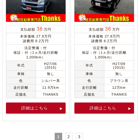
36
36
支払総額
万円
支払総額
万円
本体価格 27.8万円
本体価格 27.8万円
諸費用 8.2万円
諸費用 8.2万円
法定整備：付
法定整備：付
保証：付（1ヵ月/走行距離
保証：付（1ヵ月/走行距離
1,000km）
1,000km）
H27/06
H27/09
年式
年式
(2015)
(2015)
車検
無し
車検
無し
色
シルバー系
色
ブラウン系
走行距離
11.9万km
走行距離
12万km
店舗名
THANKS
店舗名
THANKS
詳細はこちら
詳細はこちら
1
2
3