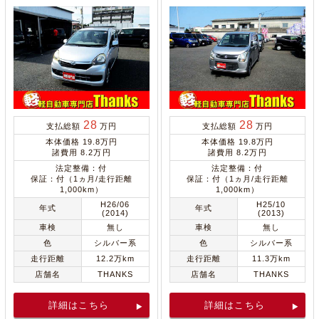
28
28
支払総額
万円
支払総額
万円
本体価格 19.8万円
本体価格 19.8万円
諸費用 8.2万円
諸費用 8.2万円
法定整備：付
法定整備：付
保証：付（1ヵ月/走行距離
保証：付（1ヵ月/走行距離
1,000km）
1,000km）
H26/06
H25/10
年式
年式
(2014)
(2013)
車検
無し
車検
無し
色
シルバー系
色
シルバー系
走行距離
12.2万km
走行距離
11.3万km
店舗名
THANKS
店舗名
THANKS
詳細はこちら
詳細はこちら