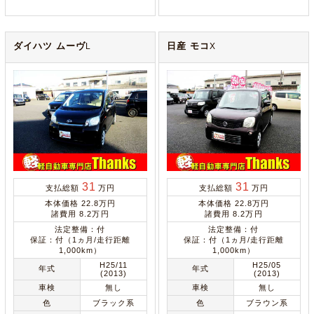
ダイハツ ムーヴ
日産 モコ
L
X
31
31
支払総額
万円
支払総額
万円
本体価格 22.8万円
本体価格 22.8万円
諸費用 8.2万円
諸費用 8.2万円
法定整備：付
法定整備：付
保証：付（1ヵ月/走行距離
保証：付（1ヵ月/走行距離
1,000km）
1,000km）
H25/11
H25/05
年式
年式
(2013)
(2013)
車検
無し
車検
無し
色
ブラック系
色
ブラウン系