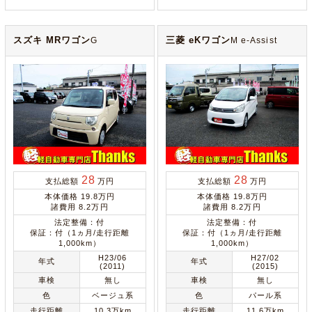
スズキ MRワゴン
三菱 eKワゴン
G
M e-Assist
28
28
支払総額
万円
支払総額
万円
本体価格 19.8万円
本体価格 19.8万円
諸費用 8.2万円
諸費用 8.2万円
法定整備：付
法定整備：付
保証：付（1ヵ月/走行距離
保証：付（1ヵ月/走行距離
1,000km）
1,000km）
H23/06
H27/02
年式
年式
(2011)
(2015)
車検
無し
車検
無し
色
ベージュ系
色
パール系
走行距離
10.3万km
走行距離
11.6万km