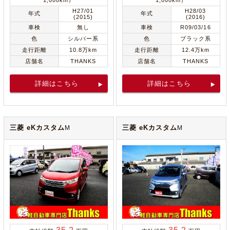
1,000km）
1,000km）
H27/01
H28/03
年式
年式
(2015)
(2016)
車検
無し
車検
R09/03/16
色
シルバー系
色
ブラック系
走行距離
10.8万km
走行距離
12.4万km
店舗名
THANKS
店舗名
THANKS
詳細はこちら
詳細はこちら
三菱 eKカスタム
三菱 eKカスタム
M
M