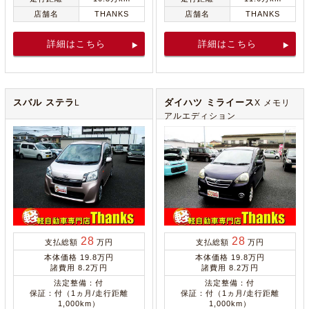
店舗名
THANKS
店舗名
THANKS
詳細はこちら
詳細はこちら
スバル ステラ
ダイハツ ミライース
L
X メモリ
アルエディション
28
28
支払総額
万円
支払総額
万円
本体価格 19.8万円
本体価格 19.8万円
諸費用 8.2万円
諸費用 8.2万円
法定整備：付
法定整備：付
保証：付（1ヵ月/走行距離
保証：付（1ヵ月/走行距離
1,000km）
1,000km）