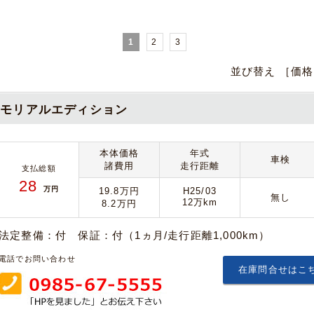
1
2
3
並び替え ［価
メモリアルエディション
本体価格
年式
車検
諸費用
走行距離
支払総額
28
万円
19.8万円
H25/03
無し
12万km
8.2万円
法定整備：付 保証：付（1ヵ月/走行距離1,000km）
電話でお問い合わせ
在庫問合せはこ