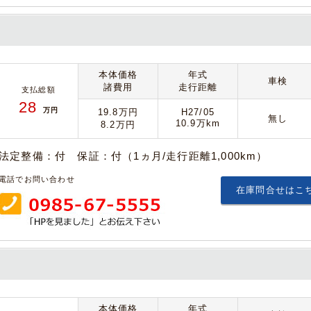
本体価格
年式
車検
諸費用
走行距離
支払総額
28
万円
19.8万円
H27/05
無し
10.9万km
8.2万円
法定整備：付 保証：付（1ヵ月/走行距離1,000km）
電話でお問い合わせ
在庫問合せはこ
本体価格
年式