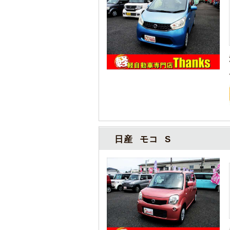
日産 モコ S