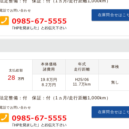
法定整備：付 保証：付（1ヵ月/走行距離1,000km）
電話でお問い合わせ
在庫問合せはこ
本体価格
年式
車検
諸費用
走行距離
支払総額
28
万円
19.8万円
H25/06
無し
11.7万km
8.2万円
法定整備：付 保証：付（1ヵ月/走行距離1,000km）
電話でお問い合わせ
在庫問合せはこ