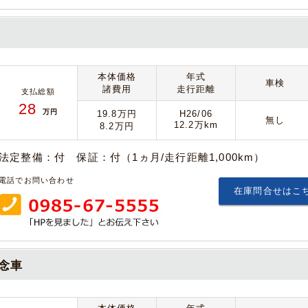
本体価格
年式
車検
諸費用
走行距離
支払総額
28
万円
19.8万円
H26/06
無し
12.2万km
8.2万円
法定整備：付 保証：付（1ヵ月/走行距離1,000km）
電話でお問い合わせ
在庫問合せはこ
記念車