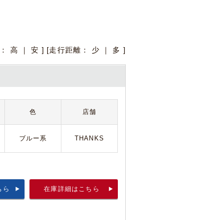
格：
高
｜
安
] [走行距離：
少
｜
多
]
色
店舗
ブルー系
THANKS
ちら
在庫詳細はこちら