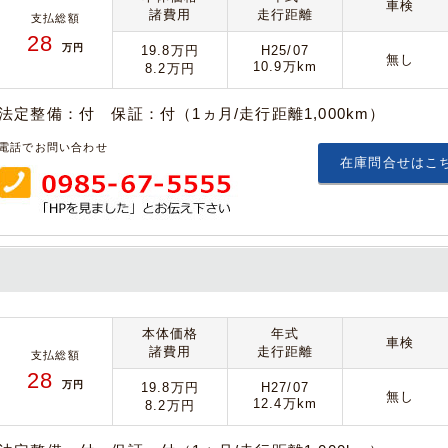
車検
諸費用
走行距離
支払総額
28
万円
19.8万円
H25/07
無し
10.9万km
8.2万円
法定整備：付 保証：付（1ヵ月/走行距離1,000km）
電話でお問い合わせ
在庫問合せはこ
本体価格
年式
車検
諸費用
走行距離
支払総額
28
万円
19.8万円
H27/07
無し
12.4万km
8.2万円